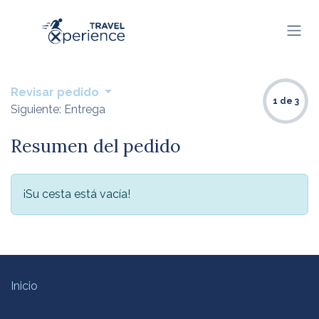
Ir al contenido
Revisar pedido
1 de 3
Siguiente: Entrega
Resumen del pedido
¡Su cesta está vacía!
Nuestros productos y servicios
Inicio